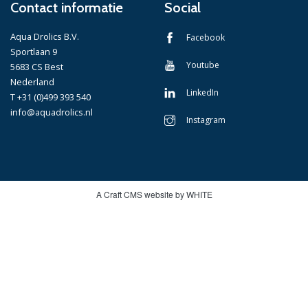
Contact informatie
Social
Aqua Drolics B.V.
Facebook
Sportlaan 9
Youtube
5683 CS Best
Nederland
LinkedIn
T +31 (0)499 393 540
info@aquadrolics.nl
Instagram
A Craft CMS website by WHITE