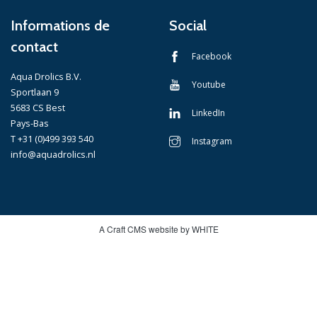
Informations de
Social
contact
Facebook
Aqua Drolics B.V.
Youtube
Sportlaan 9
5683 CS Best
LinkedIn
Pays-Bas
T +31 (0)499 393 540
Instagram
info@aquadrolics.nl
A Craft CMS website by WHITE