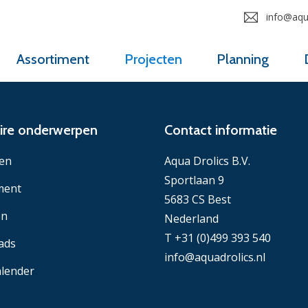
info@aqua
Assortiment
Projecten
Planning
ire onderwerpen
Contact informatie
en
Aqua Drolics B.V.
Sportlaan 9
ment
5683 CS Best
en
Nederland
T +31 (0)499 393 540
ads
info@aquadrolics.nl
lender