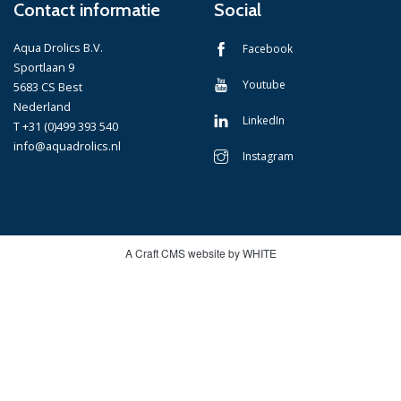
Contact informatie
Social
Aqua Drolics B.V.
Facebook
Sportlaan 9
Youtube
5683 CS Best
Nederland
LinkedIn
T +31 (0)499 393 540
info@aquadrolics.nl
Instagram
A Craft CMS website by WHITE