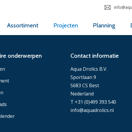
info@aqua
Assortiment
Projecten
Planning
ire onderwerpen
Contact informatie
en
Aqua Drolics B.V.
Sportlaan 9
ment
5683 CS Best
en
Nederland
T +31 (0)499 393 540
ads
info@aquadrolics.nl
lender