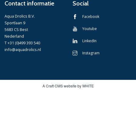
Contact informatie
Social
Aqua Drolics B.V.
Facebook
Sportlaan 9
Youtube
5683 CS Best
Nederland
LinkedIn
T +31 (0)499 393 540
info@aquadrolics.nl
Instagram
A Craft CMS website by WHITE