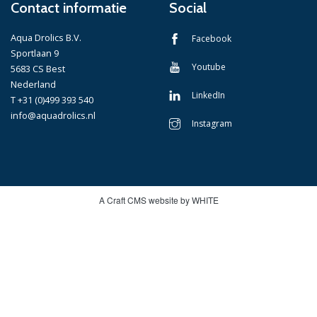
Contact informatie
Social
Aqua Drolics B.V.
Facebook
Sportlaan 9
Youtube
5683 CS Best
Nederland
LinkedIn
T +31 (0)499 393 540
info@aquadrolics.nl
Instagram
A Craft CMS website by WHITE