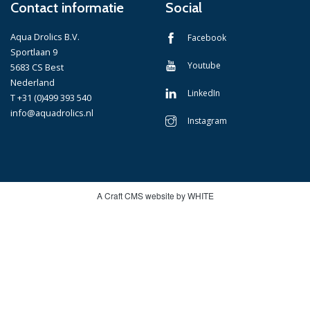
Contact informatie
Social
Aqua Drolics B.V.
Facebook
Sportlaan 9
Youtube
5683 CS Best
Nederland
LinkedIn
T +31 (0)499 393 540
info@aquadrolics.nl
Instagram
A Craft CMS website by WHITE