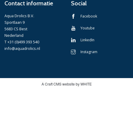
Contact informatie
Social
Aqua Drolics B.V.
Facebook
Sportlaan 9
Youtube
5683 CS Best
Nederland
LinkedIn
T +31 (0)499 393 540
info@aquadrolics.nl
Instagram
A Craft CMS website by WHITE