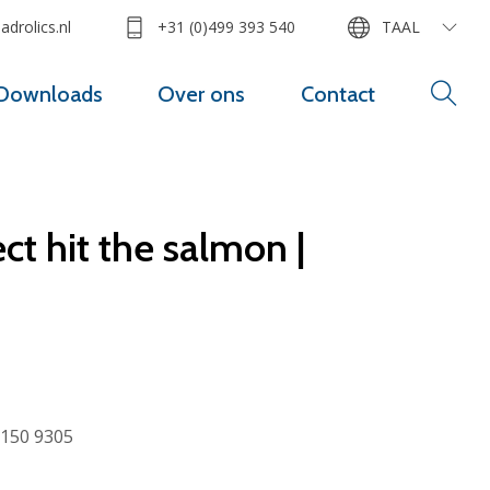
drolics.nl
+31 (0)499 393 540
TAAL
Downloads
Over ons
Contact
ct hit the salmon |
150 9305