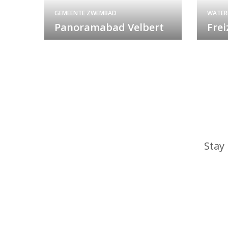
GEMEENTE ZWEMBAD
WATER
Panoramabad Velbert
Fre
Stay