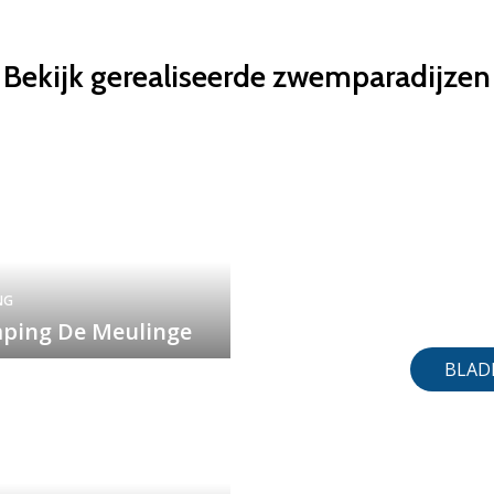
Bekijk gerealiseerde zwemparadijzen
NG
ping De Meulinge
BLAD