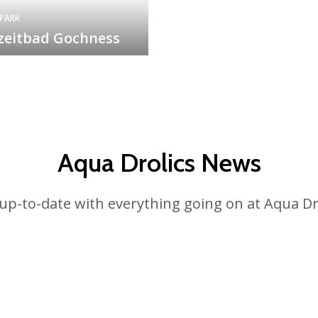
PARK
izeitbad Gochness
Aqua Drolics News
 up-to-date with everything going on at Aqua Dro