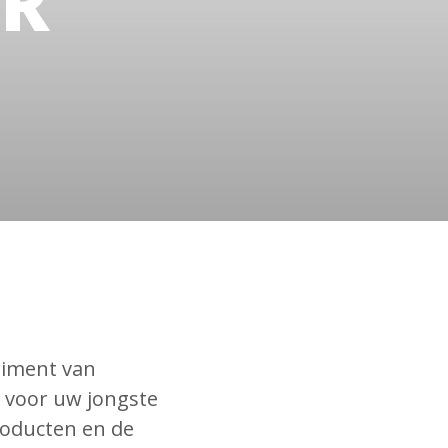
ER
timent van
 voor uw jongste
roducten en de