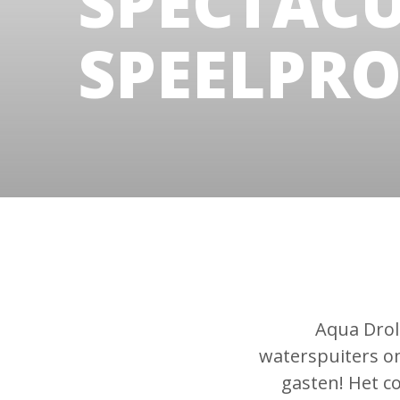
SPECTAC
SPEELPR
Aqua Drol
waterspuiters o
gasten! Het c