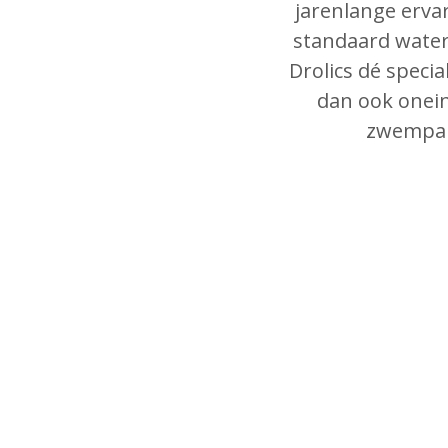
jarenlange erva
standaard water
Drolics dé speci
dan ook onei
zwempara