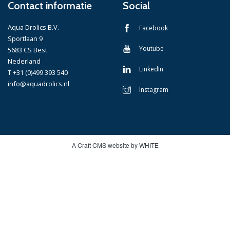
Contact informatie
Social
Aqua Drolics B.V.
Facebook
Sportlaan 9
Youtube
5683 CS Best
Nederland
LinkedIn
T +31 (0)499 393 540
info@aquadrolics.nl
Instagram
A Craft CMS website by WHITE