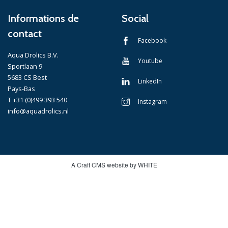
Informations de
Social
contact
Facebook
Aqua Drolics B.V.
Youtube
Sportlaan 9
5683 CS Best
LinkedIn
Pays-Bas
T +31 (0)499 393 540
Instagram
info@aquadrolics.nl
A Craft CMS website by WHITE