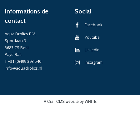
Informations de
Social
contact
Facebook
Aqua Drolics B.V.
Youtube
Sportlaan 9
5683 CS Best
LinkedIn
Pays-Bas
T +31 (0)499 393 540
Instagram
info@aquadrolics.nl
A Craft CMS website by WHITE