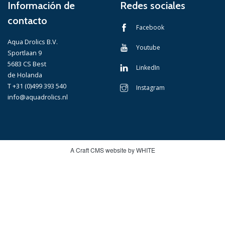
Información de
Redes sociales
contacto
Facebook
Aqua Drolics B.V.
Youtube
Sportlaan 9
5683 CS Best
LinkedIn
de Holanda
T +31 (0)499 393 540
Instagram
info@aquadrolics.nl
A Craft CMS website by WHITE