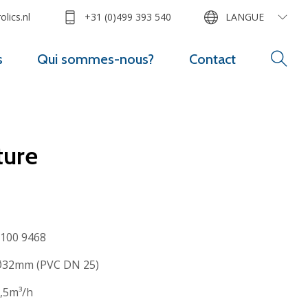
lics.nl
+31 (0)499 393 540
LANGUE
s
Qui sommes-nous?
Contact
ture
100 9468
32mm (PVC DN 25)
,5m³/h