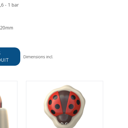
,6 - 1 bar
220mm
S
Dimensions incl.
DUIT