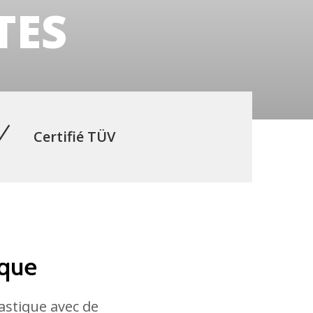
TES
Certifié TÜV
ique
astique avec de