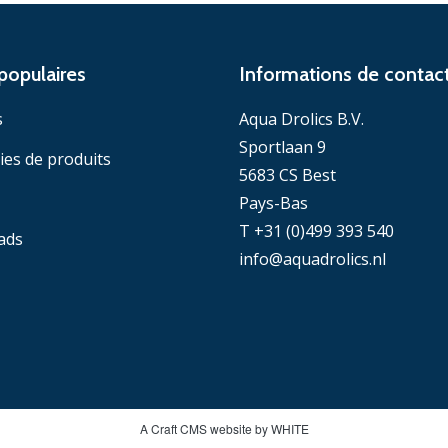
populaires
Informations de contac
s
Aqua Drolics B.V.
Sportlaan 9
ies de produits
5683 CS Best
Pays-Bas
T +31 (0)499 393 540
ads
info@aquadrolics.nl
A Craft CMS website by WHITE