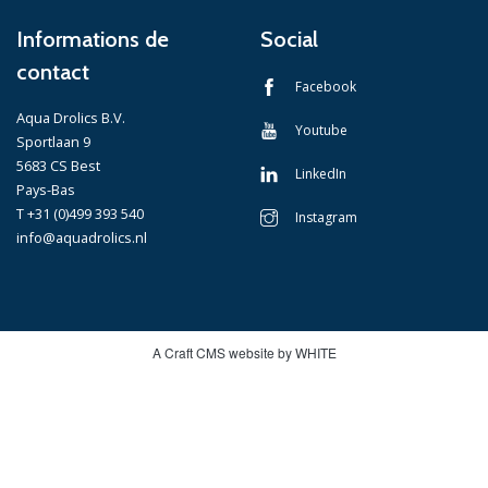
Informations de
Social
contact
Facebook
Aqua Drolics B.V.
Youtube
Sportlaan 9
5683 CS Best
LinkedIn
Pays-Bas
T +31 (0)499 393 540
Instagram
info@aquadrolics.nl
A Craft CMS website by WHITE