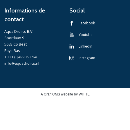
Informations de
Social
contact
Facebook
Aqua Drolics B.V.
Youtube
Sportlaan 9
5683 CS Best
LinkedIn
Pays-Bas
T +31 (0)499 393 540
Instagram
info@aquadrolics.nl
A Craft CMS website by WHITE