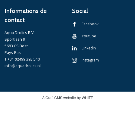
Informations de
Social
contact
Facebook
Aqua Drolics B.V.
Youtube
Sportlaan 9
5683 CS Best
LinkedIn
Pays-Bas
T +31 (0)499 393 540
Instagram
info@aquadrolics.nl
A Craft CMS website by WHITE