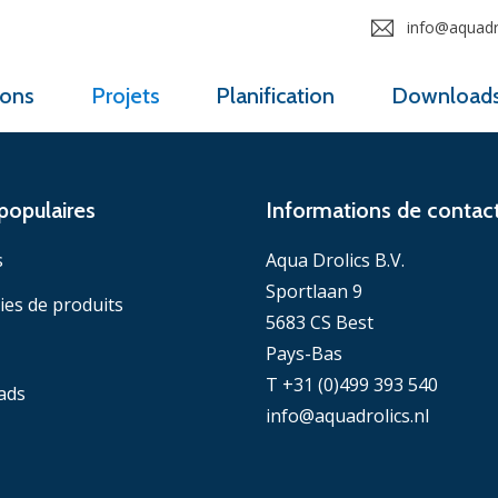
info@aquadro
ions
Projets
Planification
Download
populaires
Informations de contac
s
Aqua Drolics B.V.
Sportlaan 9
ies de produits
5683 CS Best
Pays-Bas
T +31 (0)499 393 540
ads
info@aquadrolics.nl