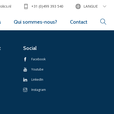
lics.nl
+31 (0)499 393 540
LANGUE
s
Qui sommes-nous?
Contact
t
Social
Facebook
Youtube
LinkedIn
Instagram