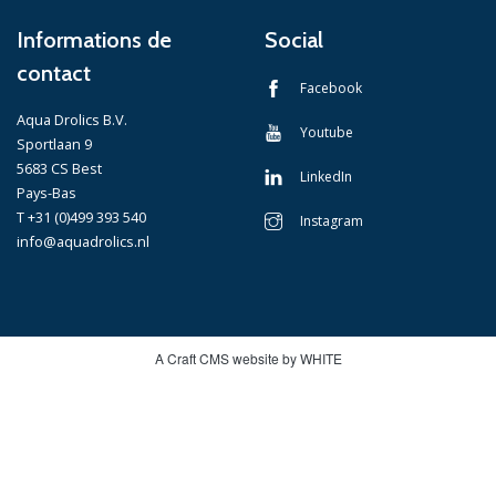
Informations de
Social
contact
Facebook
Aqua Drolics B.V.
Youtube
Sportlaan 9
5683 CS Best
LinkedIn
Pays-Bas
T +31 (0)499 393 540
Instagram
info@aquadrolics.nl
A Craft CMS website by WHITE