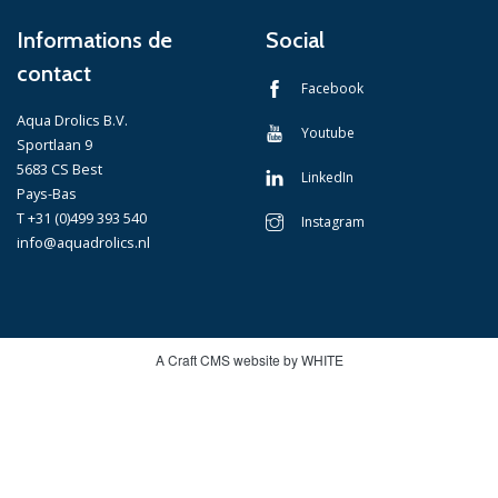
Informations de
Social
contact
Facebook
Aqua Drolics B.V.
Youtube
Sportlaan 9
5683 CS Best
LinkedIn
Pays-Bas
T +31 (0)499 393 540
Instagram
info@aquadrolics.nl
A Craft CMS website by WHITE