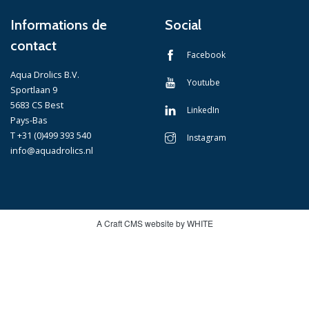
Informations de
Social
contact
Facebook
Aqua Drolics B.V.
Youtube
Sportlaan 9
5683 CS Best
LinkedIn
Pays-Bas
T +31 (0)499 393 540
Instagram
info@aquadrolics.nl
A Craft CMS website by WHITE