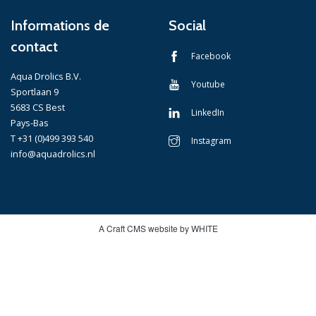
Informations de
Social
contact
Facebook
Aqua Drolics B.V.
Youtube
Sportlaan 9
5683 CS Best
LinkedIn
Pays-Bas
T +31 (0)499 393 540
Instagram
info@aquadrolics.nl
A Craft CMS website by WHITE