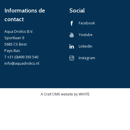
Informations de
Social
contact
Facebook
Aqua Drolics B.V.
Youtube
Sportlaan 9
5683 CS Best
LinkedIn
Pays-Bas
T +31 (0)499 393 540
Instagram
info@aquadrolics.nl
A Craft CMS website by WHITE