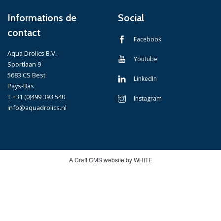
Informations de
Social
contact
Facebook
Aqua Drolics B.V.
Youtube
Sportlaan 9
5683 CS Best
LinkedIn
Pays-Bas
T +31 (0)499 393 540
Instagram
info@aquadrolics.nl
A Craft CMS website by WHITE