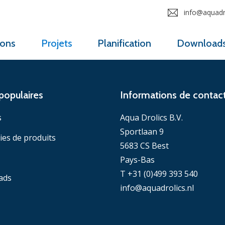
info@aquadro
ions
Projets
Planification
Download
populaires
Informations de contac
s
Aqua Drolics B.V.
Sportlaan 9
ies de produits
5683 CS Best
Pays-Bas
T +31 (0)499 393 540
ads
info@aquadrolics.nl