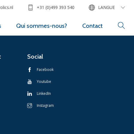
lics.nl
+31 (0)499 393 540
LANGUE
s
Qui sommes-nous?
Contact
t
Social
Facebook
Youtube
LinkedIn
Instagram