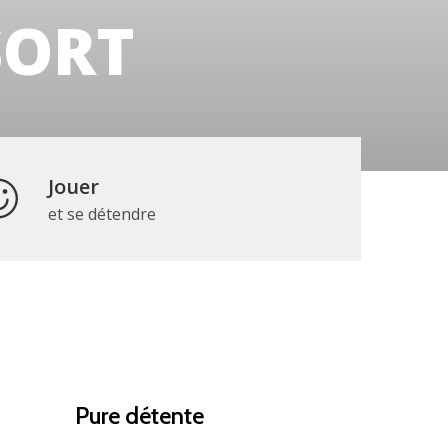
SORT
Jouer
et se détendre
Pure détente