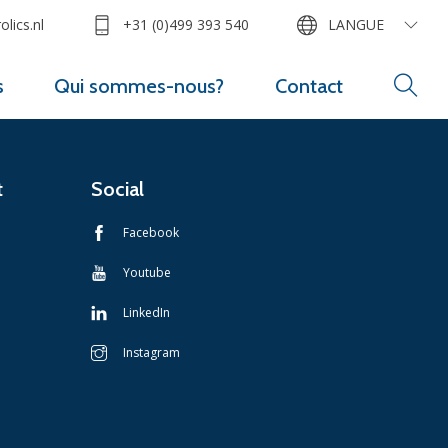
lics.nl
+31 (0)499 393 540
LANGUE
s
Qui sommes-nous?
Contact
t
Social
Facebook
Youtube
LinkedIn
Instagram