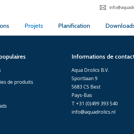
info@aquadro
ions
Projets
Planification
Download
populaires
Informations de contac
s
Aqua Drolics B.V.
Sportlaan 9
ies de produits
5683 CS Best
Pays-Bas
T +31 (0)499 393 540
ads
info@aquadrolics.nl