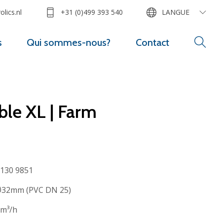
lics.nl
+31 (0)499 393 540
LANGUE
s
Qui sommes-nous?
Contact
ble XL | Farm
130 9851
32mm (PVC DN 25)
m³/h