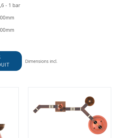
,6 - 1 bar
100mm
300mm
S
Dimensions incl.
DUIT