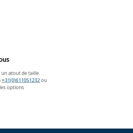
ous
un atout de taille.
o
+31(0)611051232
ou
les options