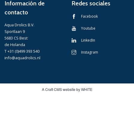
Información de
Redes sociales
contacto
Facebook
Aqua Drolics B.V.
Youtube
Sportlaan 9
5683 CS Best
LinkedIn
de Holanda
T +31 (0)499 393 540
Instagram
info@aquadrolics.nl
A Craft CMS website by WHITE