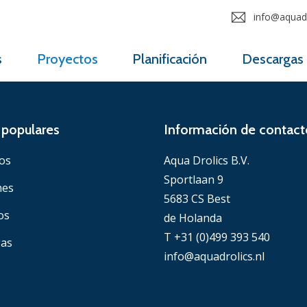
info@aquadr
s
Proyectos
Planificación
Descargas
populares
Información de contact
os
Aqua Drolics B.V.
Sportlaan 9
nes
5683 CS Best
os
de Holanda
T +31 (0)499 393 540
gas
info@aquadrolics.nl