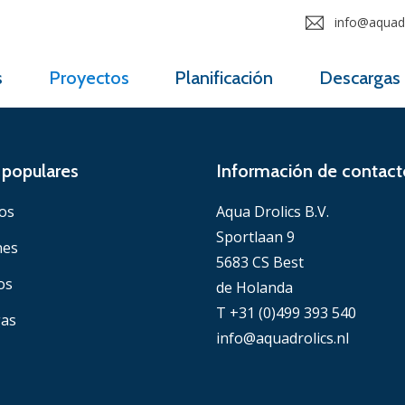
info@aquadr
s
Proyectos
Planificación
Descargas
populares
Información de contact
os
Aqua Drolics B.V.
Sportlaan 9
nes
5683 CS Best
os
de Holanda
T +31 (0)499 393 540
gas
info@aquadrolics.nl