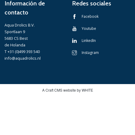
Información de
Redes sociales
contacto
Facebook
Aqua Drolics B.V.
Youtube
Sportlaan 9
5683 CS Best
LinkedIn
de Holanda
T +31 (0)499 393 540
Instagram
info@aquadrolics.nl
A Craft CMS website by WHITE