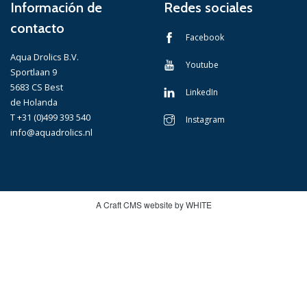
Información de
Redes sociales
contacto
Facebook
Aqua Drolics B.V.
Youtube
Sportlaan 9
5683 CS Best
LinkedIn
de Holanda
T +31 (0)499 393 540
Instagram
info@aquadrolics.nl
A Craft CMS website by WHITE