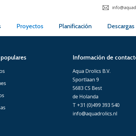
info@aquadr
s
Proyectos
Planificación
Descargas
populares
Información de contact
os
Aqua Drolics B.V.
Sportlaan 9
nes
5683 CS Best
os
de Holanda
T +31 (0)499 393 540
gas
info@aquadrolics.nl