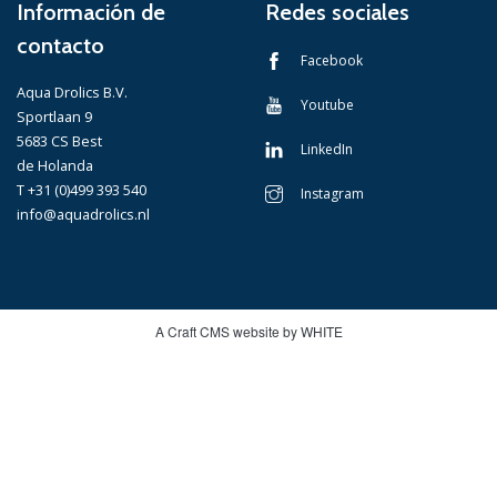
Información de
Redes sociales
contacto
Facebook
Aqua Drolics B.V.
Youtube
Sportlaan 9
5683 CS Best
LinkedIn
de Holanda
T +31 (0)499 393 540
Instagram
info@aquadrolics.nl
A Craft CMS website by WHITE