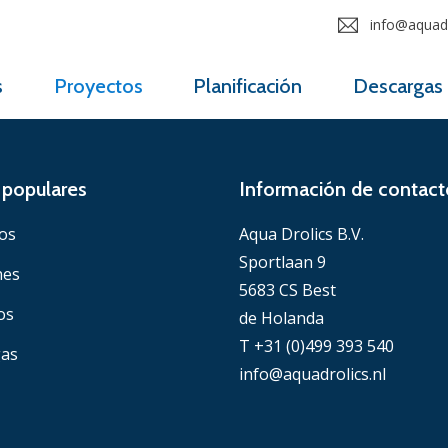
info@aquadr
s
Proyectos
Planificación
Descargas
populares
Información de contact
os
Aqua Drolics B.V.
Sportlaan 9
nes
5683 CS Best
os
de Holanda
T +31 (0)499 393 540
gas
info@aquadrolics.nl