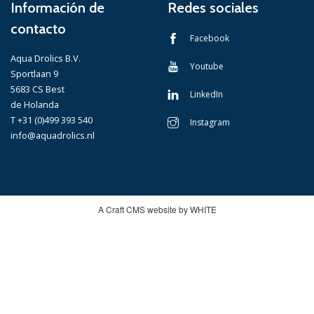
Información de
Redes sociales
contacto
Facebook
Aqua Drolics B.V.
Youtube
Sportlaan 9
5683 CS Best
LinkedIn
de Holanda
T +31 (0)499 393 540
Instagram
info@aquadrolics.nl
A Craft CMS website by WHITE