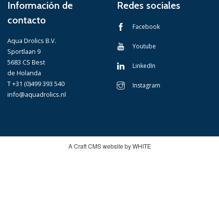
Información de
Redes sociales
contacto
Facebook
Aqua Drolics B.V.
Youtube
Sportlaan 9
5683 CS Best
LinkedIn
de Holanda
T +31 (0)499 393 540
Instagram
info@aquadrolics.nl
A Craft CMS website by WHITE