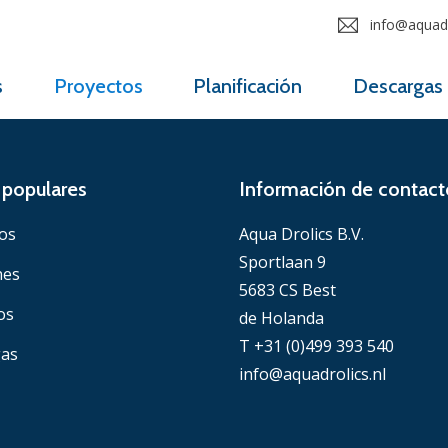
info@aquadr
s
Proyectos
Planificación
Descargas
populares
Información de contact
os
Aqua Drolics B.V.
Sportlaan 9
nes
5683 CS Best
os
de Holanda
T +31 (0)499 393 540
gas
info@aquadrolics.nl