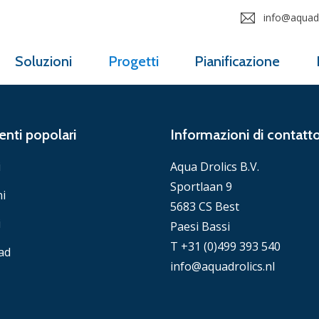
info@aquadr
Soluzioni
Progetti
Pianificazione
nti popolari
Informazioni di contatt
i
Aqua Drolics B.V.
Sportlaan 9
ni
5683 CS Best
i
Paesi Bassi
T +31 (0)499 393 540
ad
info@aquadrolics.nl