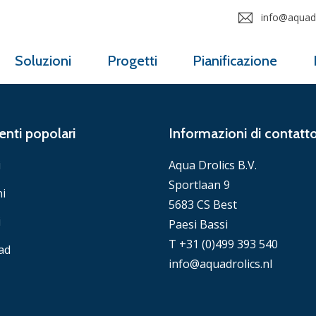
info@aquadr
Soluzioni
Progetti
Pianificazione
nti popolari
Informazioni di contatt
i
Aqua Drolics B.V.
Sportlaan 9
ni
5683 CS Best
i
Paesi Bassi
T +31 (0)499 393 540
ad
info@aquadrolics.nl