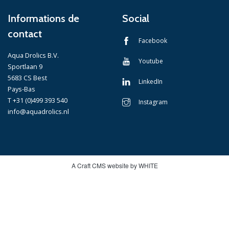
Informations de
Social
contact
Facebook
Aqua Drolics B.V.
Youtube
Sportlaan 9
5683 CS Best
LinkedIn
Pays-Bas
T +31 (0)499 393 540
Instagram
info@aquadrolics.nl
A Craft CMS website by WHITE