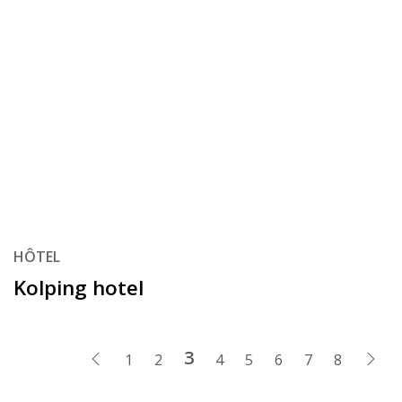
HÔTEL
Kolping hotel
(current )
3
Previous
Nex
1
2
4
5
6
7
8