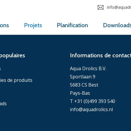
info@aquadro
ions
Projets
Planification
Download
populaires
Informations de contac
s
Aqua Drolics B.V.
Sportlaan 9
ies de produits
5683 CS Best
Pays-Bas
T +31 (0)499 393 540
ads
info@aquadrolics.nl