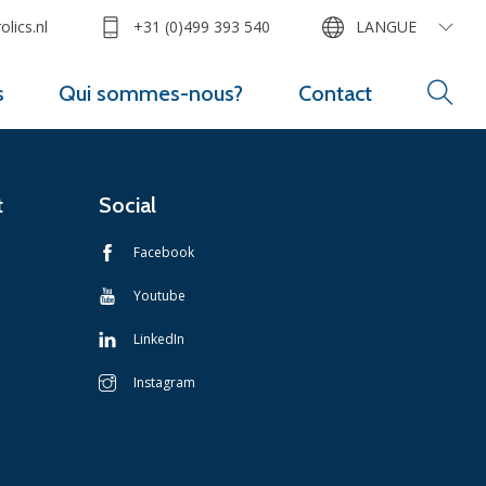
lics.nl
+31 (0)499 393 540
LANGUE
s
Qui sommes-nous?
Contact
t
Social
Facebook
Youtube
LinkedIn
Instagram