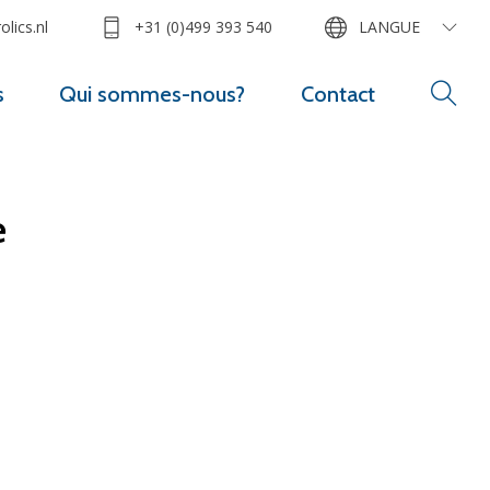
lics.nl
+31 (0)499 393 540
LANGUE
s
Qui sommes-nous?
Contact
e