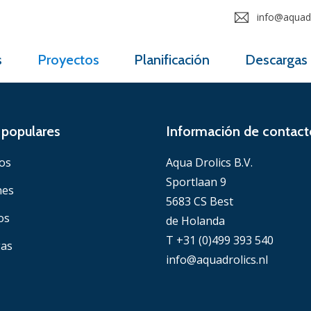
info@aquadr
s
Proyectos
Planificación
Descargas
populares
Información de contact
os
Aqua Drolics B.V.
Sportlaan 9
nes
5683 CS Best
os
de Holanda
T +31 (0)499 393 540
gas
info@aquadrolics.nl